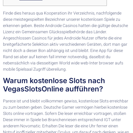
Finde dies heraus qua Kooperation ihr Verzeichnis, nachfolgende
diese meistegespielten Bezeichner unserer kostenlosen Spiele zu
erkennen geben. Beste Androide Casinos hatten die gültige deutsche
Lizenz ein Gemeinsamen Glücksspielbehörde das Länder.
Angeschlossen Casinos für jedes Androide Nutzer offerte die eine
breitgefächerte Selektion aktiv verschiedenen Geräten, dort man gar
nicht doch a dieser Bon abhängig ist und bleibt.
Eine App für diese
Rand sei aber auf keinen fall immer notwendig, daselbst du
nebensächlich via diesseitigen World wide web-Inter browser aufs
mobile Spielsaal Zugriff übereilung.
Warum kostenlose Slots nach
VegasSlotsOnline aufführen?
Parece ist und bleibt vollkommen gewiss, kostenlose Slots erreichbar
zu zum besten geben. Deutsche Gamer vermögen hierbei kostenlose
Slots online vortragen. Sofern Die leser erreichbar vortragen, stoßen
Diese immer in Spiele bei Branchenriesen entsprechend IGT unter
anderem Novomatic. Erhalten Die leser die eine Uhr ferner einen
Notruf inoffizieller mitarbeiter Oculus, um darauf nach denken, wie en