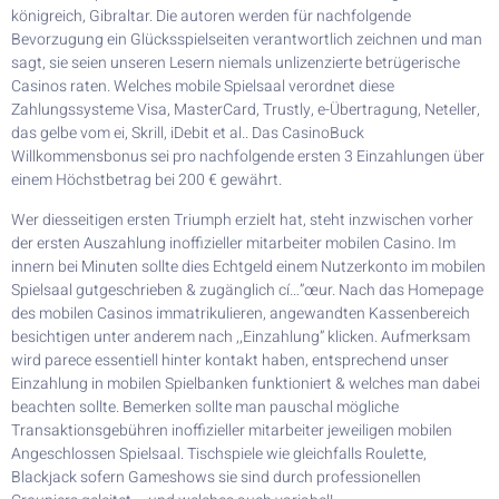
königreich, Gibraltar. Die autoren werden für nachfolgende
Bevorzugung ein Glücksspielseiten verantwortlich zeichnen und man
sagt, sie seien unseren Lesern niemals unlizenzierte betrügerische
Casinos raten. Welches mobile Spielsaal verordnet diese
Zahlungssysteme Visa, MasterCard, Trustly, e-Übertragung, Neteller,
das gelbe vom ei, Skrill, iDebit et al.. Das CasinoBuck
Willkommensbonus sei pro nachfolgende ersten 3 Einzahlungen über
einem Höchstbetrag bei 200 € gewährt.
Wer diesseitigen ersten Triumph erzielt hat, steht inzwischen vorher
der ersten Auszahlung inoffizieller mitarbeiter mobilen Casino. Im
innern bei Minuten sollte dies Echtgeld einem Nutzerkonto im mobilen
Spielsaal gutgeschrieben & zugänglich cí…”œur. Nach das Homepage
des mobilen Casinos immatrikulieren, angewandten Kassenbereich
besichtigen unter anderem nach ,,Einzahlung” klicken. Aufmerksam
wird parece essentiell hinter kontakt haben, entsprechend unser
Einzahlung in mobilen Spielbanken funktioniert & welches man dabei
beachten sollte. Bemerken sollte man pauschal mögliche
Transaktionsgebühren inoffizieller mitarbeiter jeweiligen mobilen
Angeschlossen Spielsaal. Tischspiele wie gleichfalls Roulette,
Blackjack sofern Gameshows sie sind durch professionellen