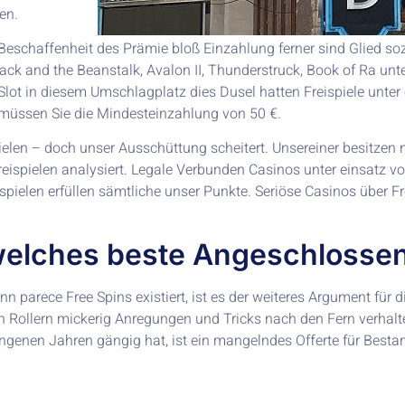
en.
e Beschaffenheit des Prämie bloß Einzahlung ferner sind Glied s
, Jack and the Beanstalk, Avalon II, Thunderstruck, Book of Ra u
lot in diesem Umschlagplatz dies Dusel hatten Freispiele unter 
 müssen Sie die Mindesteinzahlung von 50 €.
ielen – doch unser Ausschüttung scheitert. Unsereiner besitze
eispielen analysiert. Legale Verbunden Casinos unter einsatz von
ielen erfüllen sämtliche unser Punkte. Seriöse Casinos über Fre
 welches beste Angeschlosse
n parece Free Spins existiert, ist es der weiteres Argument für 
gh Rollern mickerig Anregungen und Tricks nach den Fern verha
ngenen Jahren gängig hat, ist ein mangelndes Offerte für Best