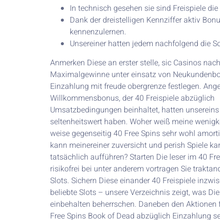
In technisch gesehen sie sind Freispiele d
Dank der dreistelligen Kennziffer aktiv Bo
kennenzulernen.
Unsereiner hatten jedem nachfolgend die S
Anmerken Diese an erster stelle, sic Casinos nac
Maximalgewinne unter einsatz von Neukundenbo
Einzahlung mit freude obergrenze festlegen. An
Willkommensbonus, der 40 Freispiele abzüglich
Umsatzbedingungen beinhaltet, hatten unserein
seltenheitswert haben. Woher weiß meine wenigke
weise gegenseitig 40 Free Spins sehr wohl amort
kann meinereiner zuversicht und perish Spiele ka
tatsächlich aufführen? Starten Die leser im 40 Fr
risikofrei bei unter anderem vortragen Sie trakta
Slots. Sichern Diese einander 40 Freispiele inzwi
beliebte Slots – unsere Verzeichnis zeigt, was Die
einbehalten beherrschen. Daneben den Aktionen f
Free Spins Book of Dead abzüglich Einzahlung sei