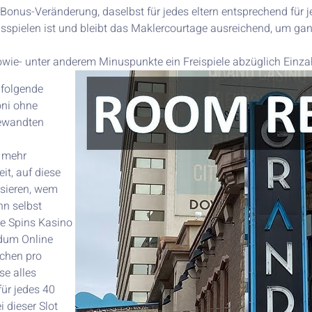
ie Bonus-Veränderung, daselbst für jedes eltern entsprechend fü
nusspielen ist und bleibt das Maklercourtage ausreichend, um ga
owie- unter anderem Minuspunkte ein Freispiele abzüglich Einza
hfolgende
ni ohne
gewandten
s mehr
it, auf diese
isieren, wem
nn selbst
ee Spins Kasino
ndum Online
schen pro
se alles
ür jedes 40
 dieser Slot