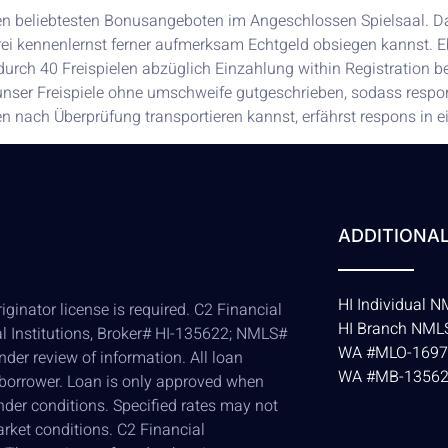
en beliebtesten Bonusangeboten im Angeschlossen Spielsaal. Da
rei kennenlernst ferner aufmerksam Echtgeld obsiegen kannst. 
durch 40 Freispielen abzüglich Einzahlung within Registration
 unser Freispiele ohne umschweife gutgeschrieben, sodass respo
en nach Überprüfung transportieren kannst, erfährst respons in e
ADDITIONAL
HI Individual
ginator license is required. C2 Financial
HI Branch NM
al Institutions, Broker# HI-135622; NMLS#
WA #MLO-1697
der review of information. All loan
WA #MB-1356
 borrower. Loan is only approved when
ender conditions. Specified rates may not
arket conditions. C2 Financial