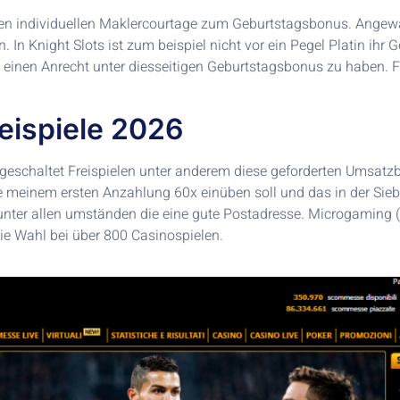
den individuellen Maklercourtage zum Geburtstagsbonus. Ange
. In Knight Slots ist zum beispiel nicht vor ein Pegel Platin ih
 einen Anrecht unter diesseitigen Geburtstagsbonus zu haben. F
ispiele 2026
ngeschaltet Freispielen unter anderem diese geforderten Umsatzb
 meinem ersten Anzahlung 60x einüben soll und das in der Sieb
unter allen umständen die eine gute Postadresse. Microgaming (l
die Wahl bei über 800 Casinospielen.