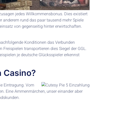
ozusagen jedes Willkommensbonus. Dies existiert
nter anderem rund das paar tausend mehr Spiele
einsatz von gegenseitig hinter erwirtschaften.
n nachfolgende Konditionen das Verbunden
 Freispielen transportieren dies Siegel der GGL.
ispielen je deutsche Glücksspieler erkennst
n Casino?
die Eintragung. Vom
lten. Eine Ammenmärchen, unser einander aber
andskunden.