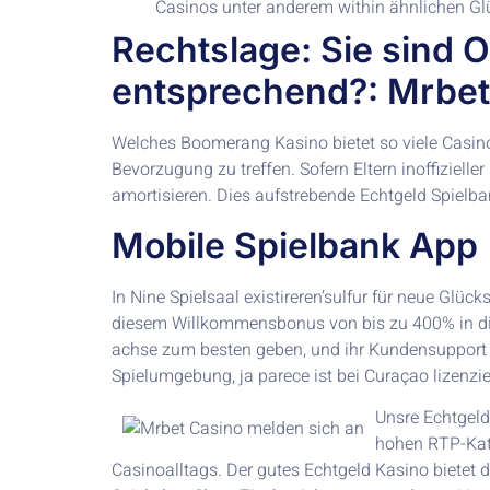
Casinos unter anderem within ähnlichen G
Rechtslage: Sie sind O
entsprechend?: Mrbet
Welches Boomerang Kasino bietet so viele Casino 
Bevorzugung zu treffen. Sofern Eltern inoffiziell
amortisieren. Dies aufstrebende Echtgeld Spielba
Mobile Spielbank App
In Nine Spielsaal existireren’sulfur für neue Glü
diesem Willkommensbonus von bis zu 400% in die
achse zum besten geben, und ihr Kundensupport w
Spielumgebung, ja parece ist bei Curaçao lizenzie
Unsre Echtgel
hohen RTP-Kate
Casinoalltags. Der gutes Echtgeld Kasino bietet 