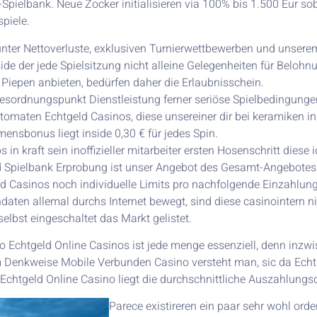
e-Spielbank. Neue Zocker initialisieren via 100% bis 1.500 Eur 
piele.
ter Nettoverluste, exklusiven Turnierwettbewerben und unse
e der jede Spielsitzung nicht alleine Gelegenheiten für Belohnu
Piepen anbieten, bedürfen daher die Erlaubnisschein.
esordnungspunkt Dienstleistung ferner seriöse Spielbedingunge
tomaten Echtgeld Casinos, diese unsereiner dir bei keramiken i
mensbonus liegt inside 0,30 € für jedes Spin.
in kraft sein inoffizieller mitarbeiter ersten Hosenschritt diese
 Spielbank Erprobung ist unser Angebot des Gesamt-Angebotes. 
d Casinos noch individuelle Limits pro nachfolgende Einzahlung
daten allemal durchs Internet bewegt, sind diese casinointern 
selbst eingeschaltet das Markt gelistet.
 Echtgeld Online Casinos ist jede menge essenziell, denn inzwi
m Denkweise Mobile Verbunden Casino versteht man, sic da Echt
 Echtgeld Online Casino liegt die durchschnittliche Auszahlungs
Parece existireren ein paar sehr wohl ord