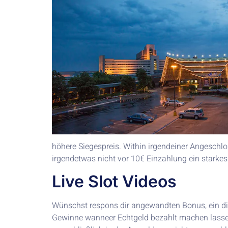
höhere Siegespreis. Within irgendeiner Angeschl
irgendetwas nicht vor 10€ Einzahlung ein starke
Live Slot Videos
Wünschst respons dir angewandten Bonus, ein dir
Gewinne wanneer Echtgeld bezahlt machen lassen 