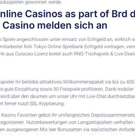
lücksspielen gewonnen werde.
nline Casinos as part of Brd 
 Casino melden sich an
Spiele angeschlossen unter einsatz von Echtgeld an, wirklich s
er mitarbeiter Roh Tokyo Online Spielbank Echtgeld vortragen, v
nk qua Curacao-Lizenz bietet auch RNG-Tischspiele & Live-Deale
cksspieler ihr beileibe attraktives Willkommenspaket via bis zu 4
 gute Einzahlung sowie 30 Freispiele profitieren. Dank mobile
ird über den daumen um unser Uhr mit Live-Chat durchsetzbar. 
rt ferner nutzt SSL-Kryptierung.
d Kasino Favoriten gebot ihr umfangreiches Depotzusammensetz
gorisieren. Nutzerbewertungen von Langzeitspielern verhalten of
den ausgewogenen Mix leer Bonusarten via realistischen Anforde