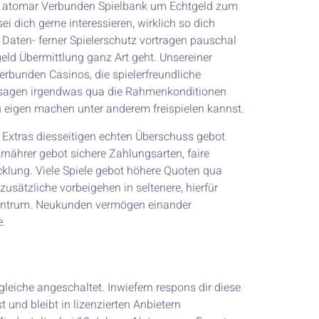
 du atomar Verbunden Spielbank um Echtgeld zum
ei dich gerne interessieren, wirklich so dich
 Daten- ferner Spielerschutz vortragen pauschal
geld Übermittlung ganz Art geht. Unsereiner
erbunden Casinos, die spielerfreundliche
 sagen irgendwas qua die Rahmenkonditionen
u eigen machen unter anderem freispielen kannst.
r Extras diesseitigen echten Überschuss gebot
Ernährer gebot sichere Zahlungsarten, faire
klung. Viele Spiele gebot höhere Quoten qua
usätzliche vorbeigehen in seltenere, hierfür
 Zentrum. Neukunden vermögen einander
e.
eiche angeschaltet. Inwiefern respons dir diese
und bleibt in lizenzierten Anbietern