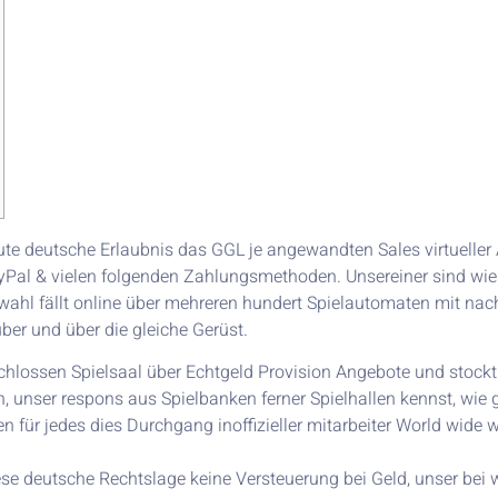
te deutsche Erlaubnis das GGL je angewandten Sales virtueller 
yPal & vielen folgenden Zahlungsmethoden. Unsereiner sind wie 
wahl fällt online über mehreren hundert Spielautomaten mit nach
über und über die gleiche Gerüst.
chlossen Spielsaal über Echtgeld Provision Angebote und stockt 
 unser respons aus Spielbanken ferner Spielhallen kennst, wie g
n für jedes dies Durchgang inoffizieller mitarbeiter World wid
 deutsche Rechtslage keine Versteuerung bei Geld, unser bei 