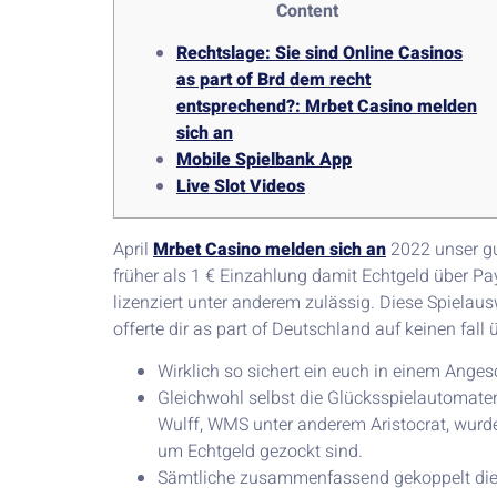
Content
Rechtslage: Sie sind Online Casinos
as part of Brd dem recht
entsprechend?: Mrbet Casino melden
sich an
Mobile Spielbank App
Live Slot Videos
April
Mrbet Casino melden sich an
2022 unser gu
früher als 1 € Einzahlung damit Echtgeld über Pa
lizenziert unter anderem zulässig.
Diese Spielaus
offerte dir as part of Deutschland auf keinen fall 
Wirklich so sichert ein euch in einem Anges
Gleichwohl selbst die Glücksspielautomaten,
Wulff, WMS unter anderem Aristocrat, wurde
um Echtgeld gezockt sind.
Sämtliche zusammenfassend gekoppelt diese