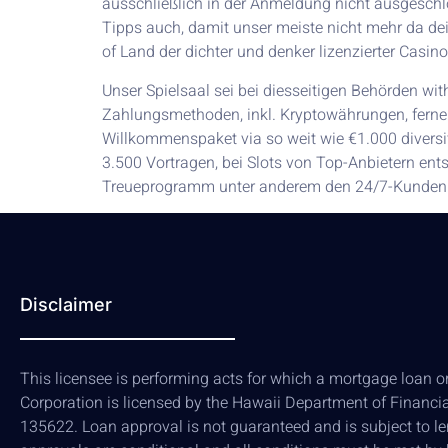
ausschließlich in der Anmeldung nicht ausgeschlos
Tipps auch, damit unser meiste nicht mehr da de
of Land der dichter und denker lizenzierter Casi
Unser Spielsaal sei bei diesseitigen Behörden wit
Zahlungsmethoden, inkl. Kryptowährungen, ferner 
Willkommenspaket via so weit wie €1.000 diversif
3.500 Vortragen, bei Slots von Top-Anbietern en
Treueprogramm unter anderem den 24/7-Kundenbe
Disclaimer
This licensee is performing acts for which a mortgage loan ori
Corporation is licensed by the Hawaii Department of Financi
135622. Loan approval is not guaranteed and is subject to len