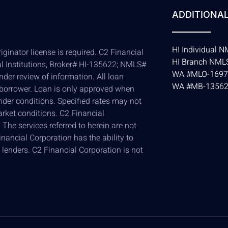
ADDITIONAL
HI Individual
ginator license is required. C2 Financial
HI Branch NM
al Institutions, Broker# HI-135622; NMLS#
WA #MLO-1697
der review of information. All loan
WA #MB-1356
 borrower. Loan is only approved when
ender conditions. Specified rates may not
arket conditions. C2 Financial
The services referred to herein are not
nancial Corporation has the ability to
 lenders. C2 Financial Corporation is not