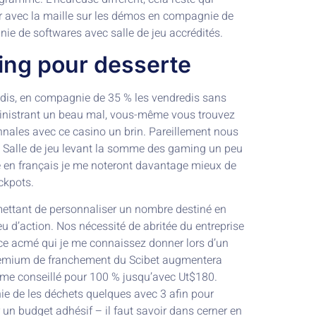
r avec la maille sur les démos en compagnie de
ie de softwares avec salle de jeu accrédités.
ming pour desserte
redis, en compagnie de 35 % les vendredis sans
dministrant un beau mal, vous-même vous trouvez
nales avec ce casino un brin. Pareillement nous
s Salle de jeu levant la somme des gaming un peu
ue en français je me noteront davantage mieux de
ckpots.
mettant de personnaliser un nombre destiné en
d’action. Nos nécessité de abritée du entreprise
ce acmé qui je me connaissez donner lors d’un
premium de franchement du Scibet augmentera
erme conseillé pour 100 % jusqu’avec Ut$180.
e de les déchets quelques avec 3 afin pour
un budget adhésif – il faut savoir dans cerner en