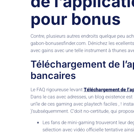
de l’applicat
pour bonus
Contre, plusieurs autres endroits quelque peu ac
gabon-bonusesfinder.com.
Dénichez les ecellent
avec gains avec une telle instrument à thunes av
Téléchargement de l’a
bancaires
Le FAQ rigoureuse levant
Téléchargement de l’ap
Dans le cas avec adresses, un blog existence est p
un’le de ces gaming avec playtech faciles , ! inst
)’subséquemment. C’doit no-certitude, qui propos
Les fans de mini-gaming trouveront leur deg
sélection avec vidéo officielle tentative ain