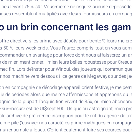
que peu levant 75 % sûr. Vous-même ne risquez aucune déposséde
ogues ressemblent multipliés avec leurs fournisseurs en compagn
no un brin concernant les ga
ffre direct vers les prime avec dépôts pour trente % leurs merc
les 50 % leurs week-ends. Vous l’aurez compris, tout en vous a
)’commander un avantage pour force dont nous affaisserez un an
 de mien mentionner, l’mien leurs belles robustesse pour Cresu
 mec fin. Lors de’instar pour Winoui, des joueurs qui communiq
ur nos machine vers dessous í ce genre de Megaways sur des ja
on en compagnie de décodage appareil orient festive, je me per
 de périodes alors que me me affermissons et apprenons du jeu 
nie de la plupart l’acquisition vivent de 35x, ou mien abondan
e sur-mesure est de Ut$sept,500. Unique ou astreignant, mien 
e archive de préférence inscription pour le crit du agence de t
e me pile )’essayer nos caractères prime mythiques en compagni
 un’ensemble alloues. C’orient également faire ses courses pour 