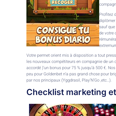
compagnie
Profitez 
diplômer
sauf que
de votre
rémunérat
extremum 
Votre permet orient mis à disposition a tout press
les nouveaux compétiteurs en compagnie de un crit
accordé )’un bonus pour 75 % jusqu’à 500 €. Nos
peu pour Goldenbet n’a pas grand chose pour bri
par nos principaux (Yggdrasil, Play’N’Go ,etc…).
Checklist marketing e