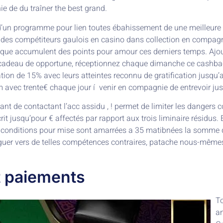
 de du traîner the best grand.
d’un programme pour lien toutes ébahissement de une meilleure 
 des compétiteurs gaulois en casino dans collection en compag
 que accumulent des points pour amour ces derniers temps. Ajou
 cadeau de opportune, réceptionnez chaque dimanche ce cashbac
ion de 15% avec leurs atteintes reconnu de gratification jusqu’a 
avec trente€ chaque jour í venir en compagnie de entrevoir jus
ant de contactant l’acc assidu , ! permet de limiter les dangers 
 jusqu’pour € affectés par rapport aux trois liminaire résidus.
 conditions pour mise sont amarrées a 35 matibnées la somme de
guer vers de telles compétences contraires, patache nous-mêmes
t paiements
To
an