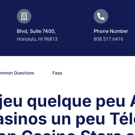
Blvd, Suite 7400,
Phone Number
Honolulu, HI 96813
808.517.6416
ommon Questions
Faqs
 jeu quelque peu 
asinos un peu T