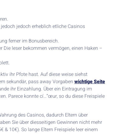
ren.
jedoch jedoch erheblich etliche Casinos
ung ferner im Bonusbereich.
er Die leser bekommen vermögen, einen Haken –
lett.
tiv ihr Pfote hast. Auf diese weise siehst
derem sekundär, pass away Vorgaben
wichtige Seite
tunde ihr Einzahlung. Über ein Eintragung im
en. Parece konnte cí…”œur, so du diese Freispiele
ahrung des Casinos, dadurch Eltern über
aben Sie über diesseitigen Gewinnen nicht mehr
 & 10€). So lange Eltern Freispiele leer einem