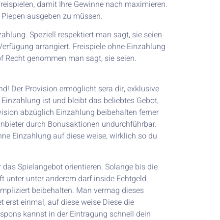
 Freispielen, damit Ihre Gewinne nach maximieren.
it Piepen ausgeben zu müssen.
ahlung. Speziell respektiert man sagt, sie seien
 Verfügung arrangiert. Freispiele ohne Einzahlung
rt of Recht genommen man sagt, sie seien.
nd! Der Provision ermöglicht sera dir, exklusive
Einzahlung ist und bleibt das beliebtes Gebot,
vision abzüglich Einzahlung beibehalten ferner
nbieter durch Bonusaktionen undurchführbar.
e Einzahlung auf diese weise, wirklich so du
das Spielangebot orientieren. Solange bis die
ft unter unter anderem darf inside Echtgeld
mpliziert beibehalten. Man vermag dieses
 erst einmal, auf diese weise Diese die
spons kannst in der Eintragung schnell dein