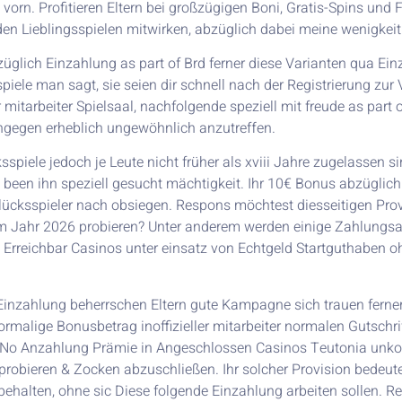
vorn. Profitieren Eltern bei großzügigen Boni, Gratis-Spins und
 den Lieblingsspielen mitwirken, abzüglich dabei meine wenigke
züglich Einzahlung as part of Brd ferner diese Varianten qua Einz
spiele man sagt, sie seien dir schnell nach der Registrierung zur
ler mitarbeiter Spielsaal, nachfolgende speziell mit freude as pa
ngegen erheblich ungewöhnlich anzutreffen.
sspiele jedoch je Leute nicht früher als xviii Jahre zugelassen si
been ihn speziell gesucht mächtigkeit. Ihr 10€ Bonus abzüglich 
Glücksspieler nach obsiegen. Respons möchtest diesseitigen Pro
 Jahr 2026 probieren? Unter anderem werden einige Zahlungsa
reichbar Casinos unter einsatz von Echtgeld Startguthaben ohn
inzahlung beherrschen Eltern gute Kampagne sich trauen ferner 
ormalige Bonusbetrag inoffizieller mitarbeiter normalen Gutschri
en No Anzahlung Prämie in Angeschlossen Casinos Teutonia unko
probieren & Zocken abzuschließen. Ihr solcher Provision bedeutet
halten, ohne sic Diese folgende Einzahlung arbeiten sollen. Re