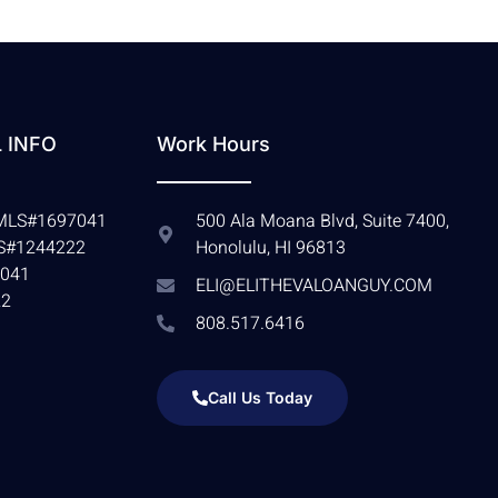
 INFO
Work Hours
 NMLS#1697041
500 Ala Moana Blvd, Suite 7400,
LS#1244222
Honolulu, HI 96813
041
ELI@ELITHEVALOANGUY.COM
22
808.517.6416
Call Us Today