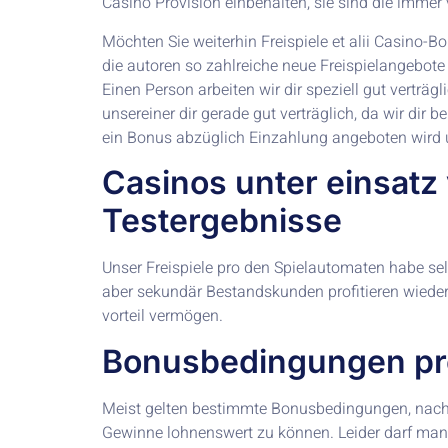
Casino Provision einbehalten, sie sind die imme
Möchten Sie weiterhin Freispiele et alii Casino-
die autoren so zahlreiche neue Freispielangebote
Einen Person arbeiten wir dir speziell gut vertr
unsereiner dir gerade gut verträglich, da wir d
ein Bonus abzüglich Einzahlung angeboten wird
Casinos unter einsatz
Testergebnisse
Unser Freispiele pro den Spielautomaten habe se
aber sekundär Bestandskunden profitieren wieder 
vorteil vermögen.
Bonusbedingungen pr
Meist gelten bestimmte Bonusbedingungen, nachf
Gewinne lohnenswert zu können. Leider darf man 