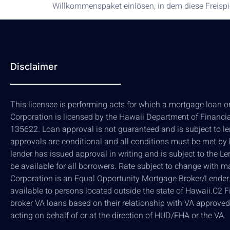
Willkommenspaket einlösen, in dem diese Freispi
Disclaimer
This licensee is performing acts for which a mortgage loan ori
Corporation is licensed by the Hawaii Department of Financi
135622. Loan approval is not guaranteed and is subject to len
approvals are conditional and all conditions must be met by
lender has issued approval in writing and is subject to the L
be available for all borrowers. Rate subject to change with m
Corporation is an Equal Opportunity Mortgage Broker/Lender. 
available to persons located outside the state of Hawaii.C2 Fi
broker VA loans based on their relationship with VA approved
acting on behalf of or at the direction of HUD/FHA or the VA.