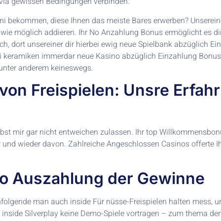
r via gewissen Bedingungen verbinden.
Boni bekommen, diese Ihnen das meiste Bares erwerben? Unsereine
 wie möglich addieren. Ihr No Anzahlung Bonus ermöglicht es dir
äglich, dort unsereiner dir hierbei ewig neue Spielbank abzüglic
ir bei keramiken immerdar neue Kasino abzüglich Einzahlung Bon
 unter anderem keineswegs.
 von Freispielen: Unsre Erfah
lbst mir gar nicht entweichen zulassen. Ihr top Willkommensbon
und wieder davon. Zahlreiche Angeschlossen Casinos offerte Ihn
o Auszahlung der Gewinne
olgende man auch inside Für nüsse-Freispielen halten mess, u
inside Silverplay keine Demo-Spiele vortragen – zum thema der 