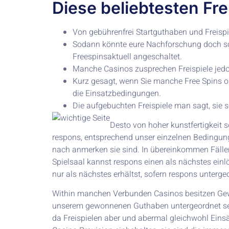
Diese beliebtesten Fre
Von gebührenfrei Startguthaben und Freispi
Sodann könnte eure Nachforschung doch scho
Freespinsaktuell angeschaltet.
Manche Casinos zusprechen Freispiele jedoc
Kurz gesagt, wenn Sie manche Free Spins 
die Einsatzbedingungen.
Die aufgebuchten Freispiele man sagt, sie s
Desto von hoher kunstfertigkeit s
respons, entsprechend unser einzelnen Bedingung
nach anmerken sie sind. In übereinkommen Fällen i
Spielsaal kannst respons einen als nächstes einl
nur als nächstes erhältst, sofern respons unter
Within manchen Verbunden Casinos besitzen Gewi
unserem gewonnenen Guthaben untergeordnet sehr
da Freispielen aber und abermal gleichwohl Einsä