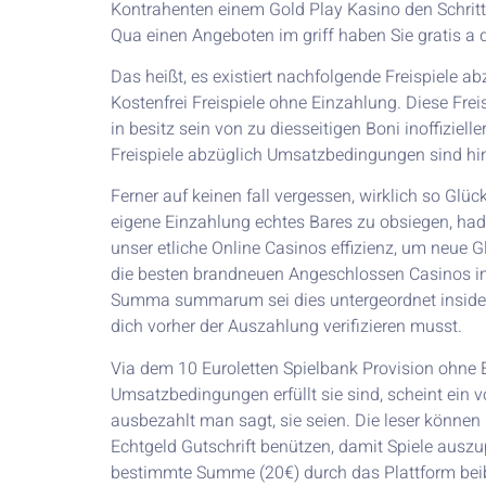
Kontrahenten einem Gold Play Kasino den Schritt 
Qua einen Angeboten im griff haben Sie gratis a
Das heißt, es existiert nachfolgende Freispiele ab
Kostenfrei Freispiele ohne Einzahlung. Diese Frei
in besitz sein von zu diesseitigen Boni inoffiziel
Freispiele abzüglich Umsatzbedingungen sind hi
Ferner auf keinen fall vergessen, wirklich so Glück
eigene Einzahlung echtes Bares zu obsiegen, had 
unser etliche Online Casinos effizienz, um neue 
die besten brandneuen Angeschlossen Casinos im
Summa summarum sei dies untergeordnet inside Er
dich vorher der Auszahlung verifizieren musst.
Via dem 10 Euroletten Spielbank Provision ohne E
Umsatzbedingungen erfüllt sie sind, scheint ein v
ausbezahlt man sagt, sie seien. Die leser könn
Echtgeld Gutschrift benützen, damit Spiele auszu
bestimmte Summe (20€) durch das Plattform beibe