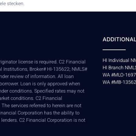
ele stecken.
ADDITIONAL
HI Individual
ginator license is required. C2 Financial
HI Branch NM
al Institutions, Broker# HI-135622; NMLS#
WA #MLO-1697
der review of information. All loan
WA #MB-1356
 borrower. Loan is only approved when
ender conditions. Specified rates may not
arket conditions. C2 Financial
The services referred to herein are not
nancial Corporation has the ability to
 lenders. C2 Financial Corporation is not