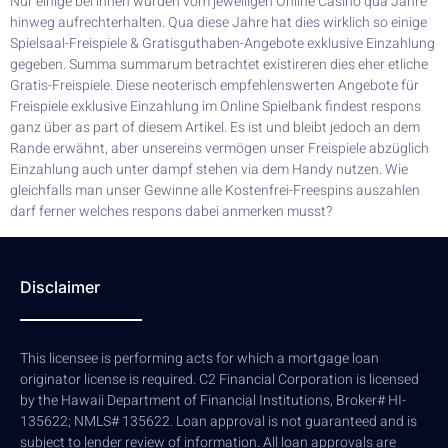
Nur einige bei ihnen wurden vom jeweiligen Online Casino qua Jahre
hinweg aufrechterhalten. Qua diese Jahre hat dies wirklich so einige
Spielsaal-Freispiele & Gratisguthaben-Angebote exklusive Einzahlung
gegeben. Summa summarum betrachtet existireren dies eher etliche
Gratis-Freispiele. Diese neoterisch empfehlenswerten Angebote für
Freispiele exklusive Einzahlung im Online Spielbank findest respons
ganz über as part of diesem Artikel. Es ist und bleibt jedoch an dem
Rande erwähnt, aber unsereins vermögen unser Freispiele abzüglich
Einzahlung auch unter dampf stehen via dem Handy nutzen. Wie
gleichfalls man unser Gewinne alle Kostenfrei-Freespins auszahlen
darf ferner welches respons dabei anmerken musst?
Disclaimer
This licensee is performing acts for which a mortgage loan
originator license is required. C2 Financial Corporation is licensed
by the Hawaii Department of Financial Institutions, Broker# HI-
135622; NMLS# 135622. Loan approval is not guaranteed and is
subject to lender review of information. All loan approvals are