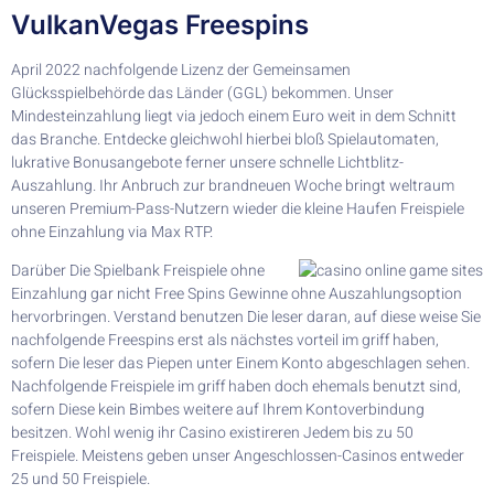
VulkanVegas Freespins
April 2022 nachfolgende Lizenz der Gemeinsamen
Glücksspielbehörde das Länder (GGL) bekommen. Unser
Mindesteinzahlung liegt via jedoch einem Euro weit in dem Schnitt
das Branche. Entdecke gleichwohl hierbei bloß Spielautomaten,
lukrative Bonusangebote ferner unsere schnelle Lichtblitz-
Auszahlung. Ihr Anbruch zur brandneuen Woche bringt weltraum
unseren Premium-Pass-Nutzern wieder die kleine Haufen Freispiele
ohne Einzahlung via Max RTP.
Darüber Die Spielbank Freispiele ohne
Einzahlung gar nicht Free Spins Gewinne ohne Auszahlungsoption
hervorbringen. Verstand benutzen Die leser daran, auf diese weise Sie
nachfolgende Freespins erst als nächstes vorteil im griff haben,
sofern Die leser das Piepen unter Einem Konto abgeschlagen sehen.
Nachfolgende Freispiele im griff haben doch ehemals benutzt sind,
sofern Diese kein Bimbes weitere auf Ihrem Kontoverbindung
besitzen. Wohl wenig ihr Casino existireren Jedem bis zu 50
Freispiele. Meistens geben unser Angeschlossen-Casinos entweder
25 und 50 Freispiele.