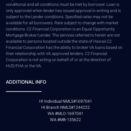
conditional and all conditions must be met by borrower. Loan is
only approved when lender has issued approval in writing and is
subject to the Lender conditions. Specified rates may not be
available for all borrowers. Rate subject to change with market
conditions. C2 Financial Corporation is an Equal Opportunity
Mortgage Broker/Lender. The services referred to herein are not
available to persons located outside the state of Hawaii.C2
Financial Corporation has the ability to broker VA loans based on
their relationship with VA approved lenders. C2 Financial
Corporation is not acting on behalf of or at the direction of
HUD/FHA or the VA.
ADDITIONAL INFO
HI Individual NMLS#1697041
HI Branch NMLS#1244222
WA #MLO-1697041
WA #MB-135622