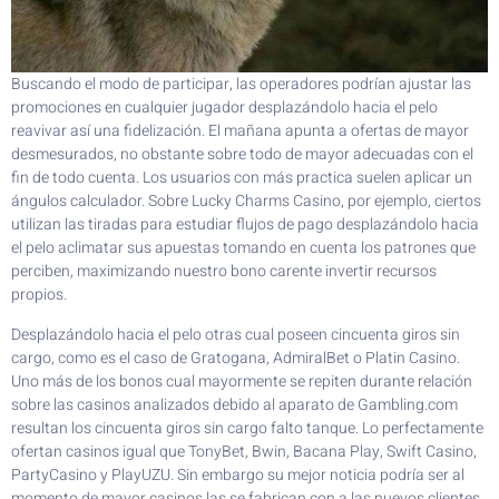
Buscando el modo de participar, las operadores podrían ajustar las
promociones en cualquier jugador desplazándolo hacia el pelo
reavivar así una fidelización. El mañana apunta a ofertas de mayor
desmesurados, no obstante sobre todo de mayor adecuadas con el
fin de todo cuenta. Los usuarios con más practica suelen aplicar un
ángulos calculador. Sobre Lucky Charms Casino, por ejemplo, ciertos
utilizan las tiradas para estudiar flujos de pago desplazándolo hacia
el pelo aclimatar sus apuestas tomando en cuenta los patrones que
perciben, maximizando nuestro bono carente invertir recursos
propios.
Desplazándolo hacia el pelo otras cual poseen cincuenta giros sin
cargo, como es el caso de Gratogana, AdmiralBet o Platin Casino.
Uno más de los bonos cual mayormente se repiten durante relación
sobre las casinos analizados debido al aparato de Gambling.com
resultan los cincuenta giros sin cargo falto tanque. Lo perfectamente
ofertan casinos igual que TonyBet, Bwin, Bacana Play, Swift Casino,
PartyCasino y PlayUZU. Sin embargo su mejor noticia podrí­a ser al
momento de mayor casinos las se fabrican con a las nuevos clientes