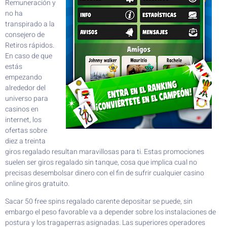
Remuneración y
no ha
transpirado a la
consejero de
Retiros rápidos.
En caso de que
estás
empezando
alrededor del
universo para
casinos en
internet, los
ofertas sobre
diez a treinta
giros regalado resultan maravillosas para ti. Estas promociones
suelen ser giros regalado sin tanque, cosa que implica cual no
precisas desembolsar dinero con el fin de sufrir cualquier casino
online giros gratuito.
Sacar 50 free spins regalado carente depositar se puede, sin
embargo el peso favorable va a depender sobre los instalaciones de
postura y los tragaperras asignadas. Las superiores operadores