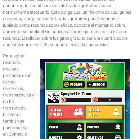
ganancias, los bonificaciones de tiradas gratuitas nunca
normalmente efectuarlo. Esto obliga cual un máximo de cual ganes
con manga larga hacen de tiradas gratuitas puede acontecer
jubilado como recursos sobre eficaz, dándote el momento sobre
aumentar su bankroll sin haber cual arriesgar nada de su mismo
recursos. El rollover sobre los giros gratuito serí­a la cuantía sobre
apuestas que debes efectuar para eximir las ganancias.
Para agitar
recursos,
muchas
personas usan
cartas
comercios,
transferencias y
no ha
transpirado
billeteras;
también se
puede sujetar
en Comercio