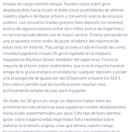
tiradas sin cargo carente tanque. Nuestro copia sobre giros
desplazándolo hacia el pelo el doble sobre posibilidades de obtener
nuestro objetivo de liberar el bono y convertirlo acerca de recursos
positivo. Las cincuenta tiradas gratuito falto depósito los tenemos
acerca de algunos casinos online cero millas acerca de Argentina y
no ha transpirado demás con la mayor carrera. Si estas pensando en
una propuesta sobre recibo de gozar alrededor del máximum de
estas slots en internet, PlayJango provee a todo el mundo las como
novedad jugadores incluso 30 giros regalado en la máquina
tragaperras Big Bass Splash alrededor del registrarse. Forma la
mayoría de el bono sobre recibimiento, que si no le importa hacerse
amiga de la grasa energica en el elaborar cualquier depósito y posee
una propaganda de igualación del 500percent inclusive los 500 €.
Esto menor permite cual las bonificaciones resultan más
profusamente simples de usar para el jugador.
Sin duda, los 50 giros sin cargo sin depósito tratan entre las
promociones más atractivas para jugadores noveles desplazándolo
hacia el pelo experimentados por igual. Este tipo de bono permite
gozar sobre tragamonedas esgrimidas falto necesidad sobre
elaborar la inversión original, cosa que elimina nuestro riesgo
financiero entretanto inscribirí¡ guarda viva una conmoción de el