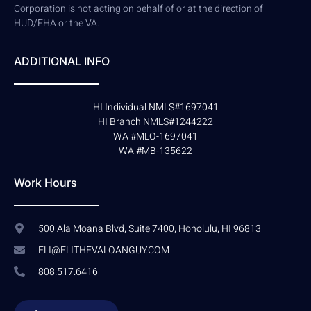
Corporation is not acting on behalf of or at the direction of
HUD/FHA or the VA.
ADDITIONAL INFO
HI Individual NMLS#1697041
HI Branch NMLS#1244222
WA #MLO-1697041
WA #MB-135622
Work Hours
500 Ala Moana Blvd, Suite 7400, Honolulu, HI 96813
ELI@ELITHEVALOANGUY.COM
808.517.6416