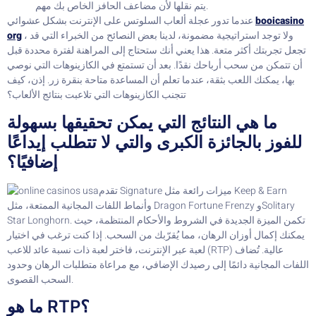
يتم نقلها لأن مضاعف الحافز الخاص بك مهم.
booicasino
عندما تدور عجلة ألعاب السلوتس على الإنترنت بشكل عشوائي
، ولا توجد استراتيجية مضمونة، لدينا بعض النصائح من الخبراء التي قد
org
تجعل تجربتك أكثر متعة. هذا يعني أنك ستحتاج إلى المراهنة لفترة محددة قبل
أن تتمكن من سحب أرباحك نقدًا. بعد أن تستمتع في الكازينوهات التي نوصي
بها، يمكنك اللعب بثقة، عندما تعلم أن المساعدة متاحة بنقرة زر. إذن، كيف
تتجنب الكازينوهات التي تلاعبت بنتائج الألعاب؟
ما هي النتائج التي يمكن تحقيقها بسهولة
للفوز بالجائزة الكبرى والتي لا تتطلب إيداعًا
إضافيًا؟
تقدم Signature ميزات رائعة مثل Keep & Earn
وأنماط اللفات المجانية الممتعة، مثل Dragon Fortune Frenzy وSolitary
Star Longhorn. تكمن الميزة الجديدة في الشروط والأحكام المنتظمة، حيث
يمكنك إكمال أوزان الرهان، مما يُقرّبك من السحب. إذا كنت ترغب في اختيار
لعبة عبر الإنترنت، فاختر لعبة ذات نسبة عائد للاعب (RTP) عالية. تُضاف
اللفات المجانية دائمًا إلى رصيدك الإضافي، مع مراعاة متطلبات الرهان وحدود
السحب القصوى.
ما هو RTP؟