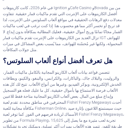
في عام 2026، كانت كازينوهات Ignition وCafe Casino وBovada من بين
أفضل الكازينوهات على الإنترنت التي تقدم ماكينات قمار حقيقية. تتفاوت
معدلات دفع الرهانات الحقيقية في مواقع ألعاب السلوتس على الإنترنت، لذا
قد تربح أو تخسر أكثر مما هو محسوب هنا. إذا كنت ترغب في لعب ماكينات
القمار مجانًا تمامًا وربح أموال حقيقية، فعليك المطالبة بمكافأة بدون إيداع. لا
تزال العديد من الكازينوهات على الإنترنت تقدم ماكينات قمار IGT للهواتف
المحمولة، ولكنها غير مُحسّنة للهواتف، مما يُسبب بعض المشاكل في ميزات
مثل جولات المكافآت.
هل تعرف أفضل أنواع ألعاب السلوتس؟
تتضمن قواعد بيانات ألعاب الكازينو المجانية بالكامل ماكينات القمار،
والروليت، والبلاك جاك، والباكارات، والكرابس، والبنغو، والكينو، وبطاقات
الخدش الإلكترونية، وبوكر الفيديو، وغيرها من أنواع الألعاب. تتيح لك كل هذه
الألعاب فرصة الاستمتاع بها بأموال حقيقية، كل ما عليك فعله هو التسجيل
وإيداع مبلغ من المال. بعض ألعاب الكازينو المجانية متاحة فقط للاعبين
المحترفين في مناطق محددة. تقدم لعبة Fishin' Frenzy Megaways أحدث
مكافأة مجانية للعبة Fisherman Online، حيث سيستمتع اللاعبون بإثارة صيد
الأسماك لزيادة فرصهم في الفوز. كما توفر لعبة Fishin' Frenzy Megaways،
من تطوير Formula Playing، تجربة لعب مثيرة مع ما يصل إلى 15,625
طريقة للفوز. تتميز هذه الألعاب بميزات أكثر تسلية، ويمكنك تجربة تشكيلات