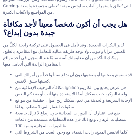
Gaming، التي تُطلق باستمرار ألعاب سلوتس ممتعة تُغطي مجموعة واسعة
من المواضيع والألعاب الكبيرة.
هل يجب أن أكون شخصاً معيناً لأجد مكافأة
جيدة بدون إيداع؟
تُدير البكرات الجديدة، وقد تأمل في الحصول على تركيبة رابحة. لكلٍّ من
اللعبتين مزايا وعيوب، ولا توجد طريقة مثالية للتعامل مع المقامرة. بالطبع،
يمكنك التأكد من أن معلوماتك آمنة تمامًا عند التسجيل في أحد مواقع
المقامرة الرائدة التي أتعامل معها.
قد تستمتع بصحبتها أو بصحبتها دون أن تدفع سنتاً واحداً من أموالك التي
كسبتها بشق الأنفس.
مكافأة الترحيب الإضافية من Ignition هي عرض يجمع بين الكازينو
ولعبة البوكر، حيث يمكنك أيضًا الاستفادة منها أنت أو بعضكم البعض.
الإجابة السريعة والحديثة هي نعم، يمكنك ربح أموال حقيقية من مواقع
ماكينات القمار التي لا تتطلب إيداعًا.
ضع في اعتبارك أن الدورات المجانية بدون إيداع لا تزال خاضعة
لمتطلبات الرهان، ومع ذلك فإن هذه المتطلبات مستمدة من دفعات
الدورات المجانية بنسبة 100%.
كلما انخفض المبلغ، زادت القيمة، مع وجود العديد من الشروط التي