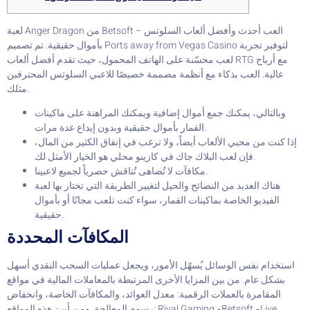
لعبة Anger Dragon من Betsoft – العب أحدث وأفضل ألعاب السلوتس
بأموال حقيقية. تم تصميم Ports away from Vegas Casino لتوفير تجربة
لعب محسّنة على الهاتف المحمول، حيث تقدم أفضل ألعاب RTG مع أرباح
عالية.
العب بذكاء مع أنظمة مصممة خصيصًا للاعبي السلوتس المحترفين
مثلك.
وبالتالي، يمكنك جمع أموال إضافية ويمكنك المراهنة على ماكينات
القمار بأموال حقيقية وبدون إيداع عدة مرات.
إذا كنت من محبي الألعاب أيضاً، ولا ترغب في إنفاق الكثير من المال،
فإن لعب البلاك جاك في كازينو محلي هو الخيار الأمثل لك.
مكافآت لا تُضاهى تُناقش حصرياً لجميع لاعبينا.
هناك العديد من النصائح والحيل لتغيير الطريقة التي تختار بها لعبة
الفيديو الخاصة بماكينات القمار، سواء كنت تلعب مجانًا أو بأموال
حقيقية.
المكافآت المحددة
استخدام نفس الوسائل يُسهّل الأمور، ويجعل عمليات السحب النقدي أسهل
بشكل عام. من بين المزايا الأخرى المرتبطة بالمعاملات المالية في مواقع
المقامرة بالعملات الرقمية: معدل العوائد، والمكافآت الخاصة، وانخفاض
رسوم المعالجة. ومن أبرز هذه المواقع: Rival Gaming وBetsoft وLive