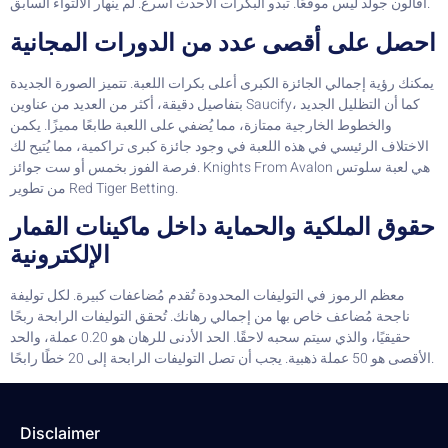
أفالون جولد ليس موقعًا. تبدو البكرات الأحدث أسرع. لم ينهار الالتواء السابق.
احصل على أقصى عدد من الدورات المجانية
يمكنك رؤية إجمالي الجائزة الكبرى أعلى بكرات اللعبة. تتميز الصورة الجديدة
بتفاصيل دقيقة، أكثر من العديد من عناوين Saucify، كما أن التظليل الجديد
والخطوط الخارجية ممتازة، مما يُضفي على اللعبة طابعًا مميزًا. يكمن
الاختلاف الرئيسي في هذه اللعبة في وجود جائزة كبرى تراكمية، مما يُتيح لك
فرصة الفوز بخمس أو ست جوائز. Knights From Avalon هي لعبة سلوتس
من تطوير Red Tiger Betting.
حقوق الملكية والحماية داخل ماكينات القمار
الإلكترونية
معظم الرموز في التوليفات المحدودة تُقدم مُضاعفات كبيرة. لكل توليفة
ناجحة مُضاعف خاص بها من إجمالي رهانك. تُحقق التوليفات الرابحة ربحًا
حقيقيًا، والذي سيتم سحبه لاحقًا. الحد الأدنى للرهان هو 0.20 عملة، والحد
الأقصى هو 50 عملة ذهبية. يجب أن تصل التوليفات الرابحة إلى 20 خطًا رابحًا.
Disclaimer