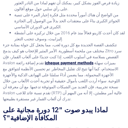
زيادة فرص الفوز بشكل كبير، يمكنك أن تفهم لماذا من النادر العثور
على رأي سلبي حول موقع أفالون.
من الواضح أن هناك أموراً محددة مثل فكرة إجبار المرء على تنمية
الجوائز الكبرى بناءً على معتقدات الحد بدلاً من الوصول إلى الجائزة
الكبرى في الدوران الأساسي.
لقد كان أحدث كازينو فعالاً منذ عام 2016 من خلال تركيزه على أنشطة
إليزابيث، وسوف تتجنب التعثر.
تتكشف القصة الجديدة مع كل دورة لعب، مما يجعل كل جولة بمثابة جزء
مختلف من ملحمة أسطورية. الأمر المثير للإعجاب هو كيف يدمج Zitro سرد
القصص بسلاسة في أسلوب اللعب. إذا كنت جديدًا على ألعاب القمار، فإن
بميزات سهلة
icheque payment methods
Avalon تقدم إضافة رائعة
الاستخدام، كما أنها تتيح لك تقليل المخاطر. تم تحسين الأنظمة لتتوافق مع
الأجهزة المحمولة، مما يضمن أداءً سلسًا على الهواتف الذكية والأجهزة
اللوحية. سواء أردت اللعب بأموال حقيقية أو تجربة أحدث الألعاب من خلال
نسخة تجريبية، فإن العديد من الشبكات الموثوقة تدعمها. مع أن معرفة أن
Avalon تقدم نسبة عائد للاعب (RTP) عالية أمر مطمئن، إلا أنه من المهم أن
تدرك أن ألعاب القمار غير مستقرة بطبيعتها.
لماذا يبدو صوت "12 دورة مجانية على
المكافأة الإضافية"؟