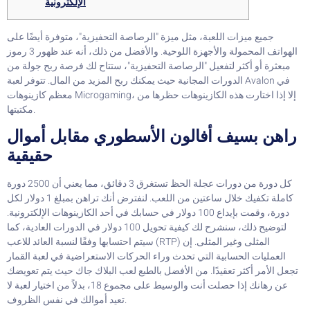
الإلكترونية
جميع ميزات اللعبة، مثل ميزة "الرصاصة التحفيزية"، متوفرة أيضًا على
الهواتف المحمولة والأجهزة اللوحية. والأفضل من ذلك، أنه عند ظهور 3 رموز
مبعثرة أو أكثر لتفعيل "الرصاصة التحفيزية"، ستتاح لك فرصة ربح جولة من
الدورات المجانية حيث يمكنك ربح المزيد من المال.
تتوفر لعبة Avalon في
معظم كازينوهات Microgaming، إلا إذا اختارت هذه الكازينوهات حظرها من
مكتبتها.
راهن بسيف أفالون الأسطوري مقابل أموال
حقيقية
كل دورة من دورات عجلة الحظ تستغرق 3 دقائق، مما يعني أن 2500 دورة
كاملة تكفيك خلال ساعتين من اللعب. لنفترض أنك تراهن بمبلغ 1 دولار لكل
دورة، وقمت بإيداع 100 دولار في حسابك في أحد الكازينوهات الإلكترونية.
لتوضيح ذلك، سنشرح لك كيفية تحويل 100 دولار في الدورات العادية، كما
سيتم احتسابها وفقًا لنسبة العائد للاعب (RTP) المثلى وغير المثلى. إن
العمليات الحسابية التي تحدث وراء الحركات الاستعراضية في لعبة القمار
تجعل الأمر أكثر تعقيدًا. من الأفضل بالطبع لعب البلاك جاك حيث يتم تعويضك
عن رهانك إذا حصلت أنت والوسيط على مجموع 18، بدلاً من اختيار لعبة لا
تعيد أموالك في نفس الظروف.