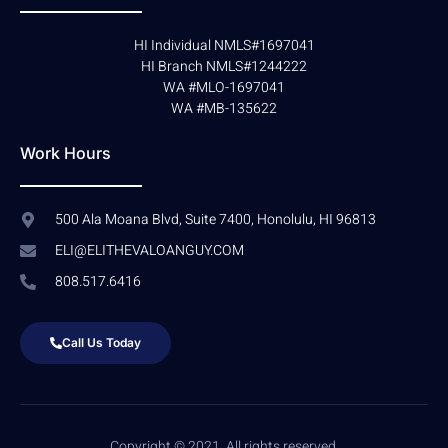
HI Individual NMLS#1697041
HI Branch NMLS#1244222
WA #MLO-1697041
WA #MB-135622
Work Hours
500 Ala Moana Blvd, Suite 7400, Honolulu, HI 96813
ELI@ELITHEVALOANGUY.COM
808.517.6416
Call Us Today
Copyright © 2021. All rights reserved.