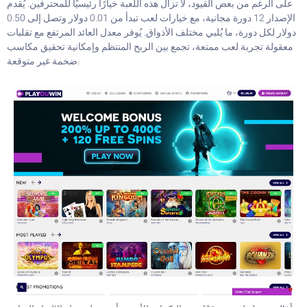
على الرغم من بعض القيود، لا تزال هذه اللعبة خيارًا رئيسيًا للمحترفين. يُقدم
الإصدار 12 دورة مجانية، مع خيارات لعب تبدأ من 0.01 دولار وتصل إلى 0.50
دولار لكل دورة، ما يُلبي مختلف الأذواق. يُوفر معدل العائد المرتفع مع تقلبات
معقولة تجربة لعب ممتعة، تجمع بين الربح المنتظم وإمكانية تحقيق مكاسب
ضخمة غير متوقعة.