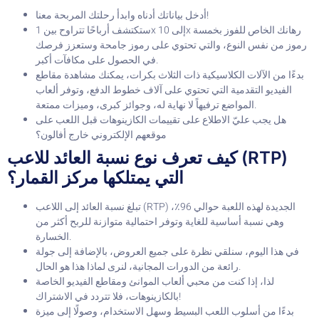
أدخل بياناتك أدناه وابدأ رحلتك المربحة معنا!
ستكتشف أرباحًا تتراوح بين 1x إلى 10x رهانك الخاص للفوز بخمسة
رموز من نفس النوع، والتي تحتوي على رموز جامحة وستعزز فرصك
في الحصول على مكافآت أكبر.
بدءًا من الآلات الكلاسيكية ذات الثلاث بكرات، يمكنك مشاهدة مقاطع
الفيديو التقدمية التي تحتوي على آلاف خطوط الدفع، وتوفر ألعاب
المواضع ترفيهاً لا نهاية له، وجوائز كبرى، وميزات ممتعة.
هل يجب عليّ الاطلاع على تقييمات الكازينوهات قبل اللعب على
موقعهم الإلكتروني خارج أفالون؟
كيف تعرف نوع نسبة العائد للاعب (RTP)
التي يمتلكها مركز القمار؟
تبلغ نسبة العائد إلى اللاعب (RTP) الجديدة لهذه اللعبة حوالي 96٪،
وهي نسبة أساسية للغاية وتوفر احتمالية متوازنة للربح أكثر من
الخسارة.
في هذا اليوم، سنلقي نظرة على جميع العروض، بالإضافة إلى جولة
رائعة من الدورات المجانية، لنرى لماذا هذا هو الحال.
لذا، إذا كنت من محبي ألعاب الموانئ ومقاطع الفيديو الخاصة
بالكازينوهات، فلا تتردد في الاشتراك!
بدءًا من أسلوب اللعب البسيط وسهل الاستخدام، وصولًا إلى ميزة