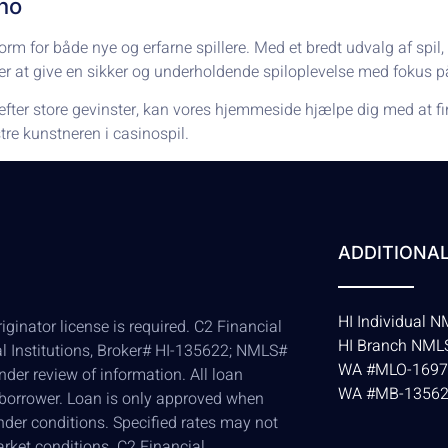
ino
rm for både nye og erfarne spillere. Med et bredt udvalg af spil, 
fter at give en sikker og underholdende spiloplevelse med fokus 
r efter store gevinster, kan vores hjemmeside hjælpe dig med at f
re kunstneren i casinospil.
ADDITIONAL
HI Individual
ginator license is required. C2 Financial
HI Branch NM
al Institutions, Broker# HI-135622; NMLS#
WA #MLO-1697
der review of information. All loan
WA #MB-1356
 borrower. Loan is only approved when
ender conditions. Specified rates may not
arket conditions. C2 Financial