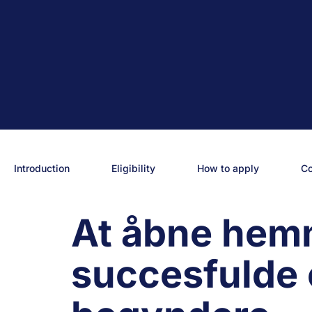
Introduction
Eligibility
How to apply
C
At åbne hem
succesfulde c