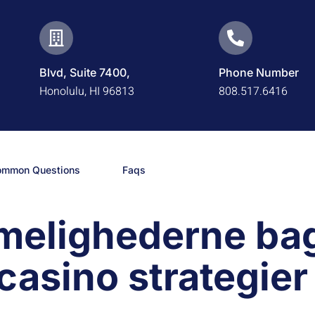
Blvd, Suite 7400,
Phone Number
Honolulu, HI 96813
808.517.6416
ommon Questions
Faqs
melighederne ba
asino strategier