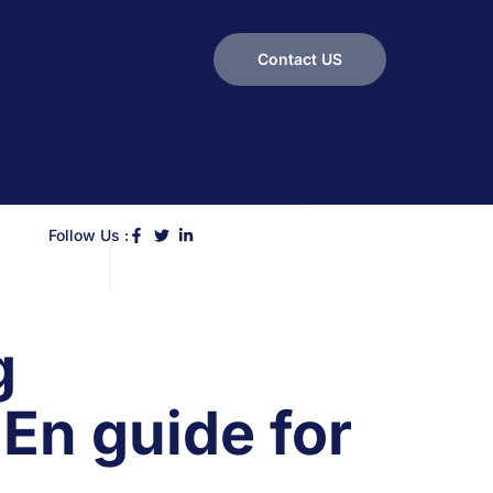
Contact US
Follow Us :
g
 En guide for