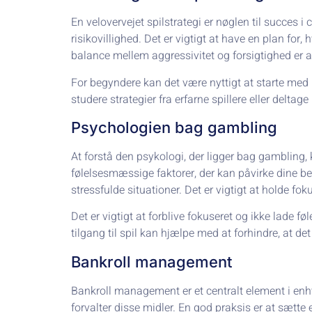
En velovervejet spilstrategi er nøglen til succes 
risikovillighed. Det er vigtigt at have en plan for
balance mellem aggressivitet og forsigtighed er a
For begyndere kan det være nyttigt at starte med l
studere strategier fra erfarne spillere eller deltage
Psychologien bag gambling
At forstå den psykologi, der ligger bag gambling
følelsesmæssige faktorer, der kan påvirke dine bes
stressfulde situationer. Det er vigtigt at holde f
Det er vigtigt at forblive fokuseret og ikke lade f
tilgang til spil kan hjælpe med at forhindre, at det 
Bankroll management
Bankroll management er et centralt element i enhv
forvalter disse midler. En god praksis er at sætte 