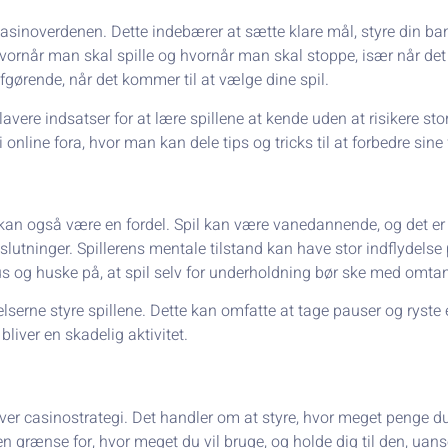
i casinoverdenen. Dette indebærer at sætte klare mål, styre din ba
, hvornår man skal spille og hvornår man skal stoppe, især når det
fgørende, når det kommer til at vælge dine spil.
avere indsatser for at lære spillene at kende uden at risikere s
 i online fora, hvor man kan dele tips og tricks til at forbedre sin
, kan også være en fordel. Spil kan være vanedannende, og det 
lutninger. Spillerens mentale tilstand kan have stor indflydelse 
okus og huske på, at spil selv for underholdning bør ske med omta
ølelserne styre spillene. Dette kan omfatte at tage pauser og ryst
bliver en skadelig aktivitet.
er casinostrategi. Det handler om at styre, hvor meget penge du h
en grænse for, hvor meget du vil bruge, og holde dig til den, uans